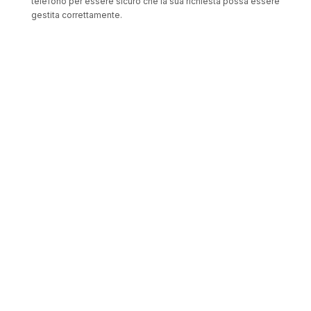
telefono per essere sicuro che la sua richiesta possa essere
gestita correttamente.