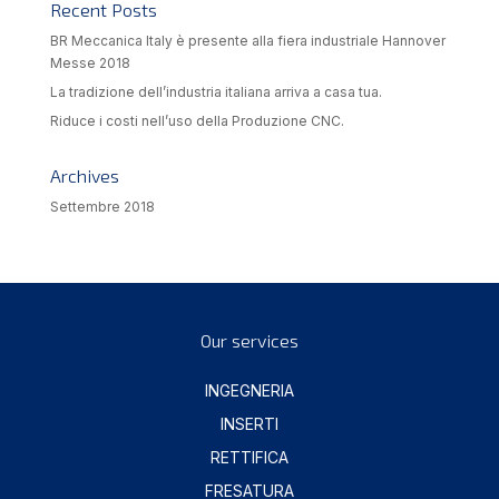
Recent Posts
BR Meccanica Italy è presente alla fiera industriale Hannover
Messe 2018
La tradizione dell’industria italiana arriva a casa tua.
Riduce i costi nell’uso della Produzione CNC.
Archives
Settembre 2018
Our services
INGEGNERIA
INSERTI
RETTIFICA
FRESATURA